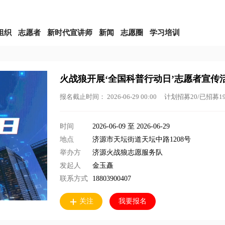
组织
志愿者
新时代宣讲师
新闻
志愿圈
学习培训
火战狼开展‘全国科普行动日’志愿者宣传
报名截止时间： 2026-06-29 00:00
计划招募20/已招募1
时间
2026-06-09 至 2026-06-29
地点
济源市天坛街道天坛中路1208号
举办方
济源火战狼志愿服务队
发起人
金玉矗
联系方式
18803900407

关注
我要报名