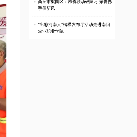
商丘市梁园区：跨省联动破陋习 豫鲁携
手倡新风
“出彩河南人”楷模发布厅活动走进南阳
农业职业学院