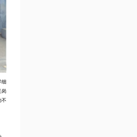
详细
足岗
动不
动，