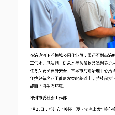
在温凉河下游梅城公园作业段，虽还不到高温
正气水、风油精、矿泉水等防暑物品递到养护
任务又要护自身安全。市城市河道治理中心始
守护好每名职工健康权益的基础上，持续保持
靓丽内河生态环境。
邓州市委社会工作部
7月25日，邓州市 “关怀一夏・清凉出发” 