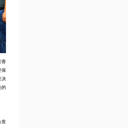
藿香
要保
坚决
美的
会发