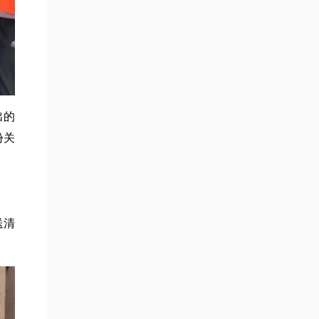
出的
份关
送清