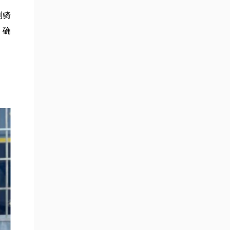
到骑
，确