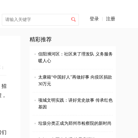
登录
|
注册

精彩推荐
信阳浉河区：社区来了理发队 义务服务
暖人心
享：
太康籍“中国好人”再做好事 向疫区捐款
30万元
，招
程，
项城文明实践：讲好党史故事 传承红色
基因
垃圾分类正成为郑州市检察院的新时尚
者们