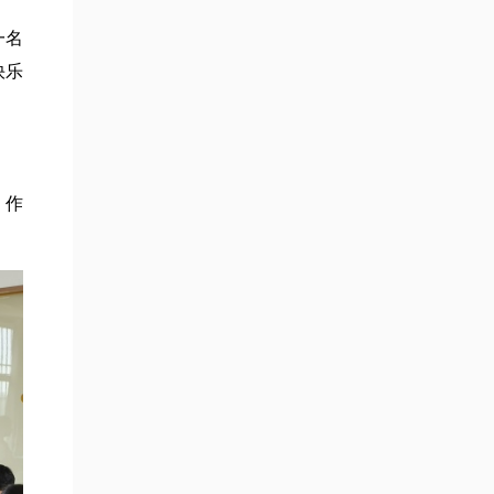
一名
快乐
、作