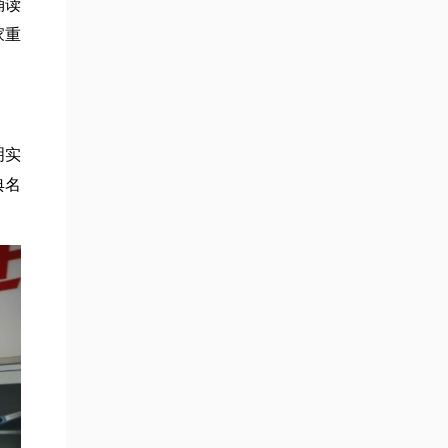
诵读
家重
明实
典名