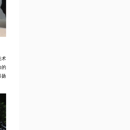
美术
力的
昂扬