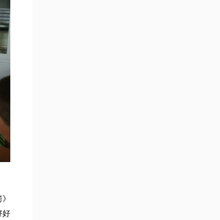
箭》
好好