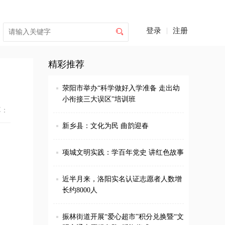
登录
|
注册

精彩推荐
荥阳市举办“科学做好入学准备 走出幼
小衔接三大误区”培训班
享：
新乡县：文化为民 曲韵迎春
项城文明实践：学百年党史 讲红色故事
近半月来，洛阳实名认证志愿者人数增
长约8000人
振林街道开展“爱心超市”积分兑换暨“文