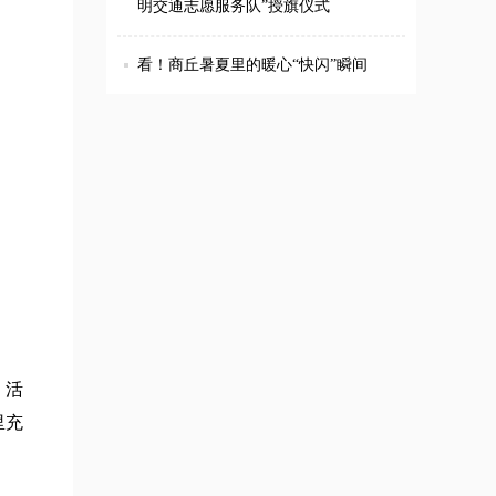
明交通志愿服务队”授旗仪式
看！商丘暑夏里的暖心“快闪”瞬间
。活
里充