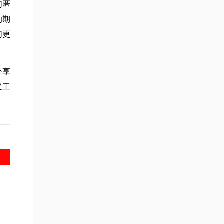
们匿
的期
们更
分享
义工
。