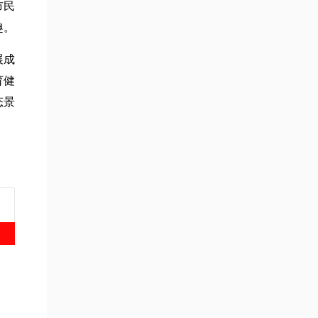
市民
趣。
展成
育健
态景