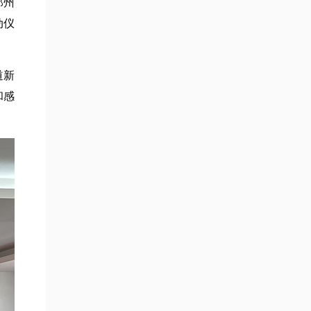
郑州
动仪
道新
和感