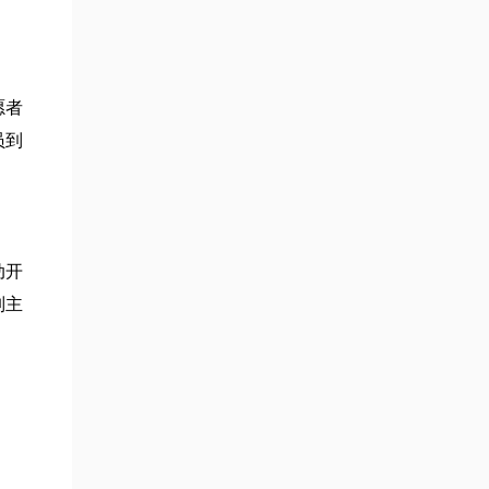
愿者
员到
动开
列主