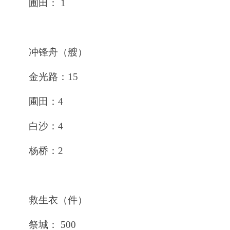
圃田： 1
冲锋舟（艘）
金光路：15
圃田：4
白沙：4
杨桥：2
救生衣（件）
祭城： 500