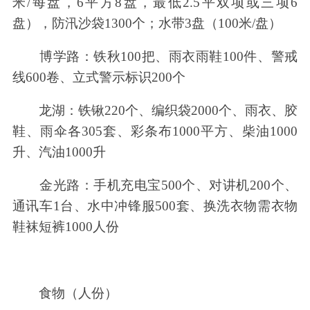
米/每盘，6平方8盘，最低2.5平双项或三项6
盘），防汛沙袋1300个；水带3盘（100米/盘）
博学路：铁秋100把、雨衣雨鞋100件、警戒
线600卷、立式警示标识200个
龙湖：铁锹220个、编织袋2000个、雨衣、胶
鞋、雨伞各305套、彩条布1000平方、柴油1000
升、汽油1000升
金光路：手机充电宝500个、对讲机200个、
通讯车1台、水中冲锋服500套、换洗衣物需衣物
鞋袜短裤1000人份
食物（人份）