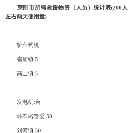
荥阳市所需救援物资（人员）统计表(200人
左右两天使用量)
铲车钩机
崔庙镇 5
高山镇 5
发电机:台
环翠峪管委 50
刘河镇 50