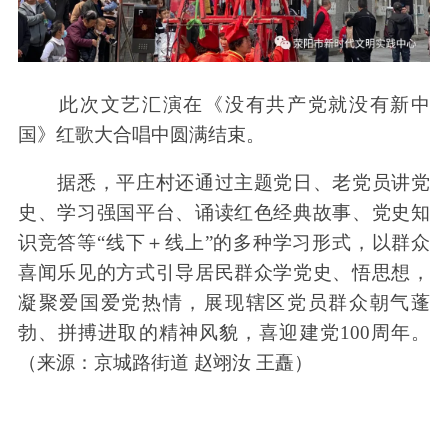
此次文艺汇演在《没有共产党就没有新中
国》红歌大合唱中圆满结束。
据悉，平庄村还通过主题党日、老党员讲党
史、学习强国平台、诵读红色经典故事、党史知
识竞答等“线下＋线上”的多种学习形式，以群众
喜闻乐见的方式引导居民群众学党史、悟思想，
凝聚爱国爱党热情，展现辖区党员群众朝气蓬
勃、拼搏进取的精神风貌，喜迎建党100周年。
（来源：京城路街道 赵翊汝 王矗）