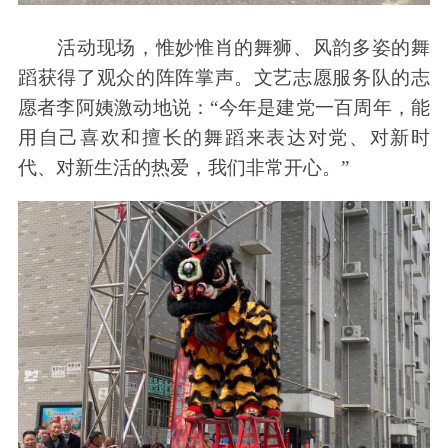
活动现场，惟妙惟肖的舞狮、风韵多姿的舞
蹈获得了观众的阵阵掌声。文艺志愿服务队的志
愿者李阿姨激动地说：“今年是建党一百周年，能
用自己喜欢和擅长的舞蹈来表达对党、对新时
代、对新生活的热爱，我们非常开心。”