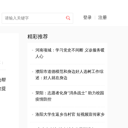
登录
|
注册

精彩推荐
河南项城：学习党史不间断 义诊服务暖
人心
享：
濮阳市道德模范和身边好人选树工作综
述：好人就在身边
动帮
收提
荥阳：志愿者化身“消杀战士” 助力校园
疫情防控
洛阳大学生返乡当村官 短视频宣传家乡