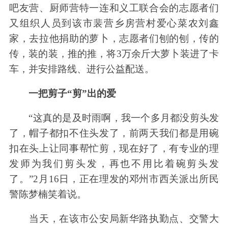
吧友营、厨师营特一连和义工联合会的志愿者们
又组织人员到该市裴营乡房营村爱心菜农刘鑫
家，去拉他捐助的萝卜，志愿者们刨的刨，传的
传，装的装，推的推，将3万余斤大萝卜装进了卡
车，并安排路线、进行公益配送。
一把剪子“剪”出的爱
“这真的是及时雨啊，我一个多月都没剪头发
了，帽子都扣不住头发了，前两天我们都是用碗
扣在头上让同事帮忙剪，现在好了，有专业的理
发师为我们剪头发，再也不用比着碗剪头发
了。”2月16日，正在理发的邓州市西关派出所民
警陈梦楠笑着说。
当天，在该市公安局新华路执勤点、交警大